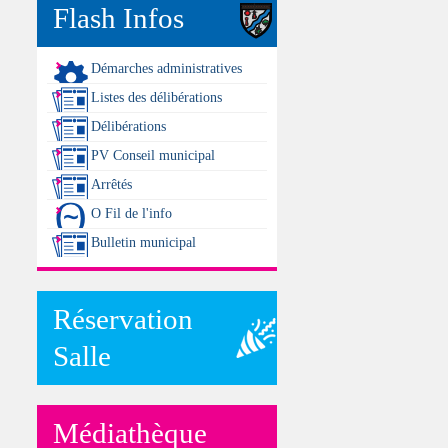
Flash Infos
Démarches administratives
Listes des délibérations
Délibérations
PV Conseil municipal
Arrêtés
O Fil de l'info
Bulletin municipal
Réservation
Salle
Médiathèque