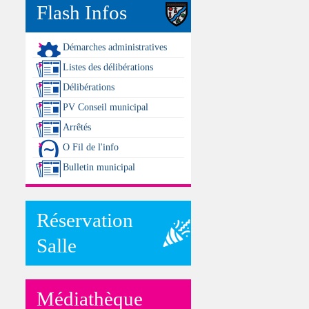
Flash Infos
Démarches administratives
Listes des délibérations
Délibérations
PV Conseil municipal
Arrêtés
O Fil de l'info
Bulletin municipal
Réservation
Salle
Médiathèque